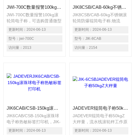
JWI-700C数量报警100kg滚轮筒电子称
JIK8CSB/CAB-60kg不锈钢滚轮筒电子称
JWI-700C数量报警100kg滚
JIK8CSB/CAB-60kg不锈钢滚
轮筒电子称，可选购普通微型
轮筒防爆辊筒电子称,物流
打印机或热敏不干胶打印机◇
500kg流水线滚轮秤，防爆辊
更新时间：
2024-06-13
更新时间：
2024-06-13
辊筒秤可选购秤重数据直通电
筒电XK3101型本安型防爆称
脑功能(数据可直接在EXCEL
型号：
jwi-700C
重显示控制器 流水线滚轮秤
型号：
JIK-8CAB
或WORD上显示并保存) ◇选
工作原理：靠外力（也称"外
访问量：
2013
访问量：
2154
购RS232接口,与电脑连接，
力式辊道"）或重力（也称"重
通过选购我司的检重软件实现
力式辊道"）作用于输送物品,
对不合格产品报警
使物品按辊道路径运输,完成
输送任务。无动力辊道输送
机,尤其重力式辊道,由于结构
简单,稳定可靠,经久耐用,安装
灵活,价格便宜,不耗动力而倍
受欢迎,获得了非常广泛的应
用
JIK6CAB/CSB-150kg滚珠球电子称热敏标签打印机
JADEVER辊筒电子称50kgZ大秤量
JIK6CAB/CSB-150kg滚珠球
JADEVER辊筒电子称50kgZ
电子称热敏标签打印机，JIK-
大秤量，流水线滚轮秤工作原
6CAB称重显示控制器 流水线
理：靠外力（也称"外力式辊
更新时间：
2024-06-13
更新时间：
2024-06-13
滚轮秤工作原理：靠外力（也
道"）或重力（也称"重力式辊