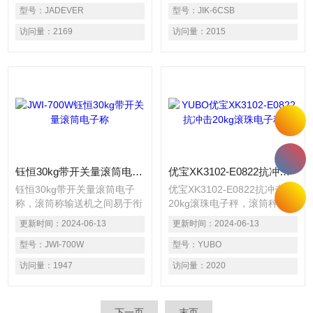
称"外力式辊道"）或重力（也
型号：
JADEVER
道"）作用于输送物品,使物品
型号：
JIK-6CSB
称"重力式辊道"）作用于输送
按辊道路径运输,完成输送任
访问量：
2169
访问量：
2015
物品,使物品按辊道路径运输,
务。无动力辊道输送机,尤其
完成输送任务。无动力辊道输
重力式辊道,由于结构简单,稳
送机,尤其重力式辊道,由于结
定可靠,经久耐用,安装灵活,价
构简单,稳定可靠,经久耐用,安
格便宜,不耗动力而倍受欢迎,
装灵活,价格便宜,不耗动力而
获得了非常广泛的应用
倍受欢迎,获得了非常广泛的
应用
钰恒30kg带开关量滚筒电子称
优宝XK3102-E0822抗冲击20kg滚珠电子秤
钰恒30kg带开关量滚筒电子
优宝XK3102-E0822抗冲击
称，滚筒称输送机之间易于衔
20kg滚珠电子秤，滚筒秤流
接过滤，可用多条滚筒线及其
水线适用于各类箱、包、托盘
更新时间：
2024-06-13
更新时间：
2024-06-13
它输送设备或专机组成复杂的
等件货的输送，散料、小件物
物流输送系统，完成多方面的
型号：
JWI-700W
品或不规则的物品需放在托盘
型号：
YUBO
工艺需要。可采用积放滚筒实
上或周转箱内输送。流水线电
访问量：
1947
访问量：
2020
现物料的堆积输送。滚筒输送
子秤，滚筒输送称，定量检测
机结构简单，可靠性高，使用
秤，皮带输送秤
维护方便。
下一页
末页