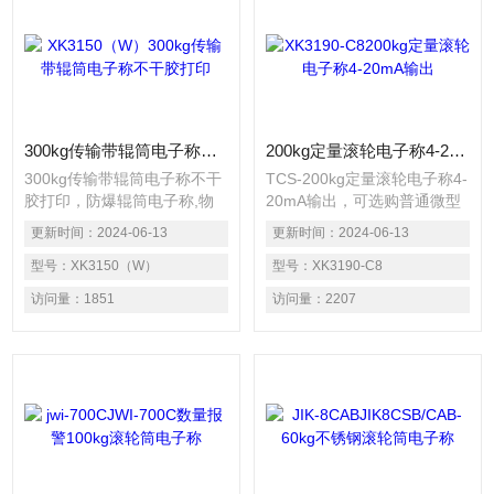
300kg传输带辊筒电子称不干胶打印
200kg定量滚轮电子称4-20mA输出
300kg传输带辊筒电子称不干
TCS-200kg定量滚轮电子称4-
胶打印，防爆辊筒电子称,物
20mA输出，可选购普通微型
流500kg流水线滚轮秤，防爆
打印机或热敏不干胶打印机◇
更新时间：
2024-06-13
更新时间：
2024-06-13
辊筒电XK3101型本安型防爆
辊筒秤可选购秤重数据直通电
称重显示控制器 流水线滚轮
型号：
XK3150（W）
脑功能(数据可直接在EXCEL
型号：
XK3190-C8
秤工作原理：靠外力（也
或WORD上显示并保存) ◇选
访问量：
1851
访问量：
2207
称"外力式辊道"）或重力（也
购RS232接口,与电脑连接，
称"重力式辊道"）作用于输送
通过选购我司的检重软件实现
物品,使物品按辊道路径运输,
对不合格产品报警
完成输送任务。无动力辊道输
送机,尤其重力式辊道,由于结
构简单,稳定可靠,经久耐用,安
装灵活,价格便宜,不耗动力而
倍受欢迎,获得了非常广泛的
应用