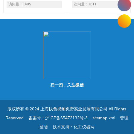
交流220V供电同时给内部蓄
口 （0 ~ 20 mA）从一般秤重
访问量：
1405
访问量：
1611
电池充电，本电子秤单独使用
到控制系统，应用范围广泛：
蓄电池供电可以使用40-60小
包含六种重量比较模式、补投
时
料、泄料操作 （手动或自
动）、批次循环次数、重量及
次数累计等模式。
扫一扫，关注微信
版权所有 © 2024 上海快色视频免费实业发展有限公司 All Rights
Reserved
备案号：沪ICP备65472132号-3
sitemap.xml
管理
登陆
技术支持：
化工仪器网