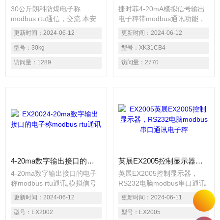
30公斤朗科防爆电子称
捷时菲4-20mA模拟信号输出
modbus rtu通信，交流 本安
电子秤带modbus通讯功能，
型输出电源:AC100～
基本配置有RS－232通讯口，
更新时间：
2024-06-12
更新时间：
2024-06-12
250V,DC9V(LP7350-S9型）
打印口，继电器输入输出模
直流 防爆镍氢电池组：
型号：
30kg
块，另外可配RS－422或RS
型号：
XK31CB4
DC7.2V/4Ah；
－485通讯模块及4～20mA或
访问量：
1289
访问量：
2770
RS232、RS485、
0～10V模拟量输出模块。
4~20mA模拟量（选件）
4-20ma数字输出接口的电子称modbus rtu通讯
英展EX2005控制显示器，RS232电脑modbus串口通讯电子秤
4-20ma数字输出接口的电子
英展EX2005控制显示器，
称modbus rtu通讯,模拟信号
RS232电脑modbus串口通讯
输出功能，4～20mA/0-10V
电子秤,OP-2-2 BCD并列输出
更新时间：
2024-06-12
更新时间：
2024-06-11
模拟量输出连接PLC及工业现
接口 （TTL 输出）OP-03 16
场控制。 交/直流双用电源，
型号：
EX2002
Bits Analog电流/电压输出接
型号：
EX2005