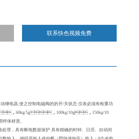
联系快色视频免费
驱动继电器
,
使之控制电磁阀的的开
/
关状态
.
仪表必须有检重功
，
60kg/5g
，
100kg/10g
，
150kg/10
体材质。
处理，具有断电数据保护 具有精确的时钟、日历、自动闰
数输入、编码器输入或中断（即快速响应）输入；
8
个光电