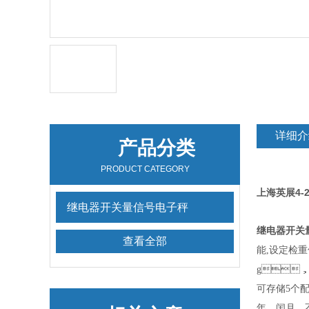
详细介
产品分类
PRODUCT CATEGORY
上海英展4-
继电器开关量信号电子秤
继电器开关
查看全部
能
,
设定检重
g

可存储
5
个
年、闰月