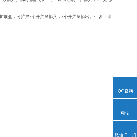
扩展盒，可扩展
8
个开关量输入，
8
个开关量输出。zui多可串
QQ咨询
电话
微信扫一扫