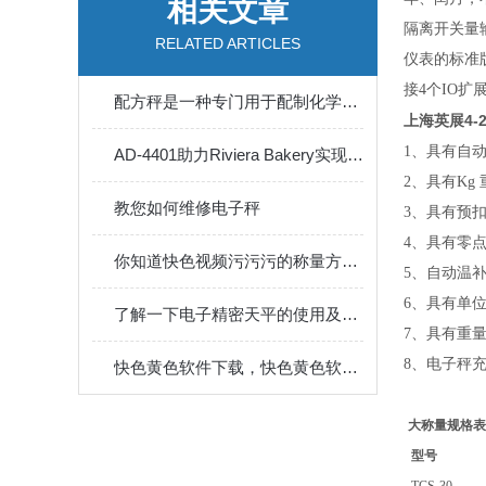
相关文章
隔离开关量输
RELATED ARTICLES
仪表的标准版
接
4
个
IO
扩展
配方秤是一种专门用于配制化学试剂或药品的仪器
上海英展4-
1
、具有自
AD-4401助力Riviera Bakery实现*控制
2
、具有
Kg
教您如何维修电子秤
3
、具有预扣
4
、具有
你知道快色视频污污污的称量方法有哪些么
5
、自动
6
、具有单
了解一下电子精密天平的使用及维护方法
7
、具有重
8
、电子
快色黄色软件下载，快色黄色软件下载价格---开不了机有几种情况
大称量
规格
表
型号