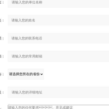
：
：
：
：
：
：