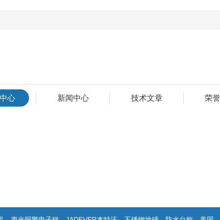
中心
新闻中心
技术文章
荣
电子秤，JADEVER杰特沃，不锈钢地磅，防水台称，美国双杰天平，报警电子称