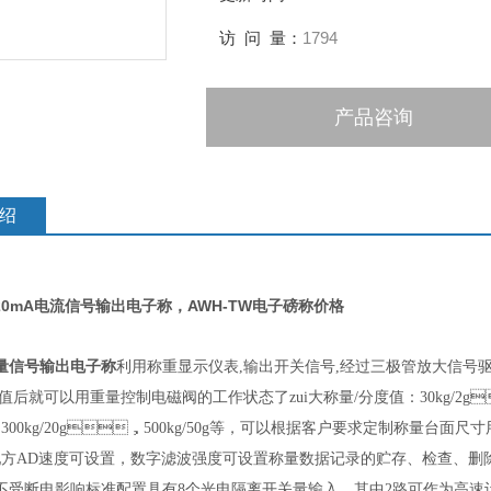
访 问 量：
1794
产品咨询
绍
20mA电流信号输出电子称
，AWH-TW电子磅称价格
量信号输出电子称
利用称重显示仪表
,
输出开关信号
,
经过三极管放大信号
值后就可以用重量控制电磁阀的工作状态了zui大称量
/
分度值：
30kg/2g

，
300kg/20g
，
500kg/50g
等，可以根据客户要求定制称量台面尺寸用秤
配方
AD
速度可设置，数字滤波强度可设置称量数据记录的贮存、检查、删除
，不受断电影响标准配置具有
8
个光电隔离开关量输入，其中
2
路可作为高速计