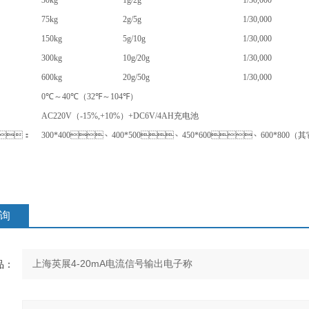
30kg
1g/2g
1/30,000
75kg
2g/5g
1/30,000
150kg
5g/10g
1/30,000
300kg
10g/20g
1/30,000
600kg
20g/50g
1/30,000
0℃
～
40℃（32℉
～
104℉）
AC220V（-15%,+10%）+DC6V/4AH
充电池
：
300*400
、
400*500
、
450*600
、
600*800
（其
询
：