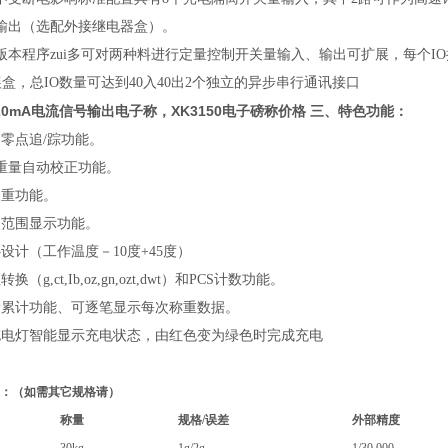
出（选配外接继电器盒）。
本程序zui多可对两种料进行定量控制开关量输入、输出可扩展，每个
IO
盒，总
IO
数量可达到
40
入
40
出
2
个独立的异步串行通讯接口
20mA电流信号输出电子称
，XK3150电子磅称价格
三、特色功能：
动零点追
/
踪功能。
重量自动校正功能。
重功能。
零点范围显示功能。
温补设计（工作温度－
10
度
+45
度）
位转换（
g,ct,Ib,oz,gn,ozt,dwt
）和
PCS
计数功能。
量累计功能、可逐笔显示每次称重数据。
秤充电灯智能显示充电状态，由红色变为绿色时完成充电
：（如需其它规格请）
称量
规格
/
误差
外部精度