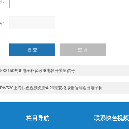
：
：
请
输
入
计算结果（填写阿拉伯数
字），如：三加四=7
XK3150规矩电子秤多段继电器开关量信号
RW530上海快色视频免费4-20毫安模拟量信号输出电子称
栏目导航
联系快色视频