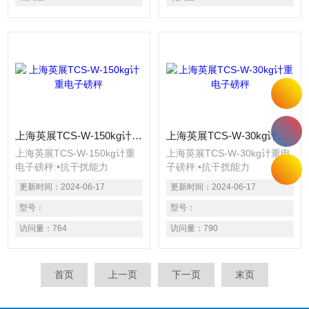
幕，清晰易读 具有重量或数
幕，清晰易读 具有重量或数
量预设、简易计数、重量暂
量预设、简易计数、重量暂
留、计重及百分比之功能具有
留、计重及百分比之功能具有
重量累计，重量检校
重量累计，重量检校
(High、Low、
(High、
OK)，与预扣重等功能 具有自
Low、OK)，与预扣重
动更正、自动零点追踪、双重
等功能 具有自动更正、自动
之过载保护之功具有多种单位
零点追踪、双重之过载保护之
选择
功具有多种单位选择
上海英展TCS-W-150kg计重电子磅秤
上海英展TCS-W-30kg计重电子磅秤
上海英展TCS-W-150kg计重
上海英展TCS-W-30kg计重电
电子磅秤:•抗干扰能力
子磅秤:•抗干扰能力
(EMS+EMI)：抗幅射、静
(EMS+EMI)：抗幅射、静
更新时间：
2024-06-17
更新时间：
2024-06-17
电、电源输入干扰效能高于国
电、电源输入干扰效能高于国
标 • 具有LED背光之功能 选用
型号：
标 • 具有LED背光之功能 选用
型号：
含背光功能的大数字显示屏
含背光功能的大数字显示屏
访问量：
764
访问量：
790
幕，清晰易读 具有重量或数
幕，清晰易读 具有重量或数
量预设、简易计数、重量暂
量预设、简易计数、重量暂
留、计重及百分比之功能具有
留、计重及百分比之功能具有
首页
上一页
下一页
末页
重量累计，重量检校
重量累计，重量检校
(High、Low、
(High、
OK)，与预扣重等功能 具有自
Low、OK)，与预扣