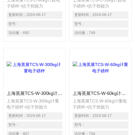
上海英展TCS-C-60kg计数电
上海英展TCS-C-30kg计数电
子磅秤:•抗干扰能力
子磅秤:•抗干扰能力
(EMS+EMI)：抗幅射、静
(EMS+EMI)：抗幅射、静
更新时间：
2024-06-17
更新时间：
2024-06-17
电、电源输入干扰效能高于国
电、电源输入干扰效能高于国
标 具有LED背光之功能 选用
型号：
标 具有LED背光之功能 选用
型号：
含背光功能的大数字显示屏
含背光功能的大数字显示屏
访问量：
695
访问量：
749
幕，清晰易读 具有重量或数
幕，清晰易读 具有重量或数
量预设、简易计数、重量暂
量预设、简易计数、重量暂
留、计重及百分比之功能 具
留、计重及百分比之功能 具
有重量累计，重量检校
有重量累计，重量检校
(High、
(High、Low、
Low、OK)，与预
OK)，与预扣重等功能 具有自
扣重等功能 具有自动更正、
动更正、自动零点追踪、双重
自动零点追踪、双重之过载保
之过载保护之功 具有多种单
护之功 具有多种单位选择
位选择
上海英展TCS-W-300kg计重电子磅秤
上海英展TCS-W-60kg计重电子磅秤
上海英展TCS-W-300kg计重
上海英展TCS-W-60kg计重电
电子磅秤:•抗干扰能力
子磅秤:•抗干扰能力
(EMS+EMI)：抗幅射、静
(EMS+EMI)：抗幅射、静
更新时间：
2024-06-17
更新时间：
2024-06-17
电、电源输入干扰效能高于国
电、电源输入干扰效能高于国
标 • 具有LED背光之功能 选用
型号：
标 • 具有LED背光之功能 选用
型号：
含背光功能的大数字显示屏
含背光功能的大数字显示屏
访问量：
807
访问量：
756