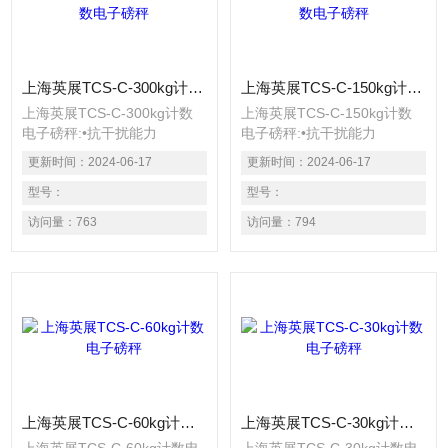
上海英展TCS-C-300kg计数电子磅秤
上海英展TCS-C-150kg计数电子磅秤
上海英展TCS-C-300kg计数
上海英展TCS-C-150kg计数
电子磅秤:•抗干扰能力
电子磅秤:•抗干扰能力
(EMS+EMI)：抗幅射、静
(EMS+EMI)：抗幅射、静
更新时间：
2024-06-17
更新时间：
2024-06-17
电、电源输入干扰效能高于国
电、电源输入干扰效能高于国
标 具有LED背光之功能 选用
型号：
标 具有LED背光之功能 选用
型号：
含背光功能的大数字显示屏
含背光功能的大数字显示屏
访问量：
763
访问量：
794
幕，清晰易读 具有重量或数
幕，清晰易读 具有重量或数
量预设、简易计数、重量暂
量预设、简易计数、重量暂
留、计重及百分比之功能 具
留、计重及百分比之功能 具
有重量累计，重量检校
有重量累计，重量检校
(High、
(High、Low、
Low、OK)，与预扣
OK)，与预扣重等功能 具有自
重等功能 具有自动更正、自
动更正、自动零点追踪、双重
动零点追踪、双重之过载保护
之过载保护之功 具有多种单
之功 具有多种单位选择
位选择
上海英展TCS-C-60kg计数电子磅秤
上海英展TCS-C-30kg计数电子磅秤